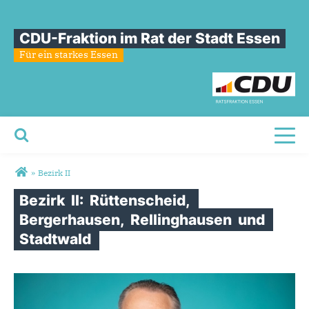
CDU-Fraktion im Rat der Stadt Essen
Für ein starkes Essen
Toggl
Sie sind hier
»
Bezirk II
Bezirk
II:
Rüttenscheid,
Bergerhausen,
Rellinghausen
und
Stadtwald