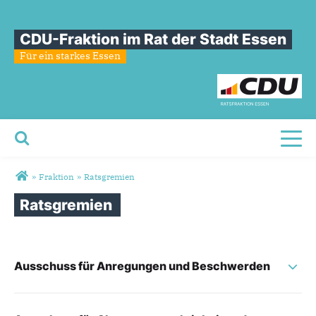
CDU-Fraktion im Rat der Stadt Essen
Für ein starkes Essen
Toggl
Sie sind hier
»
Fraktion
»
Ratsgremien
Ratsgremien
Ratsgremien
Ausschuss für Anregungen und Beschwerden