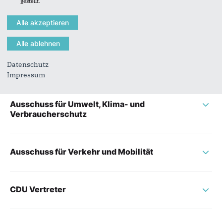
gestellt.
Ausschuss für Soziales, Arbeit und
Gesundheit
Ausschuss für Stadtentwicklung, -planung
Datenschutz
und Bauen
Impressum
Ausschuss für Umwelt, Klima- und
Verbraucherschutz
Ausschuss für Verkehr und Mobilität
CDU Vertreter